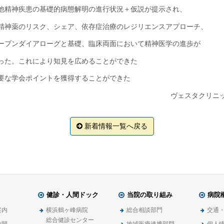
他精神疾患の基礎的病態解明の進行状況＋仮説が提示され、
精神薬のリスク、シェア、依存症治療のレジリエンスアプローチ、
ープンダイアローグと基礎、臨床両面において精神医学の進歩が
った。これにより知見を広めることができた
要な学会ポイントを獲得することができた
ヴェスタクリニ
新着情報一覧へ戻る
健診・人間ドック
当院の取り組み
病院
案内
横浜鶴ヶ峰病院
総合相談部門
交通
総合健診センター
時間
地域医療連携部門
個人