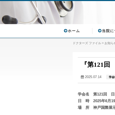
ホーム
当院に
ドクターズ ファイル
>
お知ら
『第121
2025.07.14
学会
学会名 第121回 
日 時 2025年6月1
場 所 神戸国際展