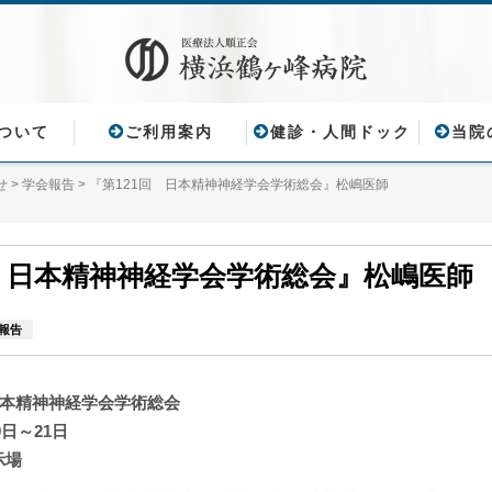
ついて
ご利用案内
健診・人間ドック
当院
せ
>
学会報告
>
『第121回 日本精神神経学会学術総会』松嶋医師
回 日本精神神経学会学術総会』松嶋医師
報告
日本精神神経学会学術総会
9日～21日
示場