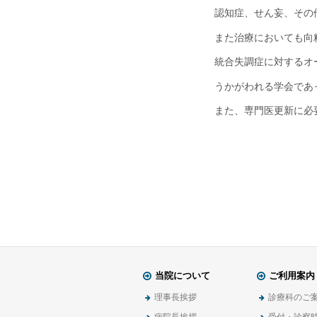
認知症、せん妄、その
また治療においても向
統合失調症に対するオ
うかがわれる学会であ
また、専門医更新に必
当院について
ご利用案内
理事長挨拶
診療科のご
病院長挨拶
受付・診察